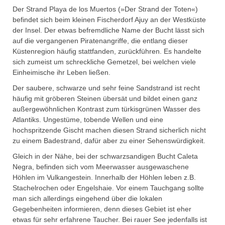
Der Strand Playa de los Muertos (»Der Strand der Toten«)
befindet sich beim kleinen Fischerdorf Ajuy an der Westküste
der Insel. Der etwas befremdliche Name der Bucht lässt sich
auf die vergangenen Piratenangriffe, die entlang dieser
Küstenregion häufig stattfanden, zurückführen. Es handelte
sich zumeist um schreckliche Gemetzel, bei welchen viele
Einheimische ihr Leben ließen.
Der saubere, schwarze und sehr feine Sandstrand ist recht
häufig mit gröberen Steinen übersät und bildet einen ganz
außergewöhnlichen Kontrast zum türkisgrünen Wasser des
Atlantiks. Ungestüme, tobende Wellen und eine
hochspritzende Gischt machen diesen Strand sicherlich nicht
zu einem Badestrand, dafür aber zu einer Sehenswürdigkeit.
Gleich in der Nähe, bei der schwarzsandigen Bucht Caleta
Negra, befinden sich vom Meerwasser ausgewaschene
Höhlen im Vulkangestein. Innerhalb der Höhlen leben z.B.
Stachelrochen oder Engelshaie. Vor einem Tauchgang sollte
man sich allerdings eingehend über die lokalen
Gegebenheiten informieren, denn dieses Gebiet ist eher
etwas für sehr erfahrene Taucher. Bei rauer See jedenfalls ist