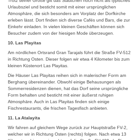
Trotz seiner Größe gilt das Städtchen noch nicht als typisches
Urlaubsziel und besticht somit mit einer ursprünglichen
Atmosphäre, die sich besonders am Vorplatz der Dorfkirche
erleben lässt. Dort finden sich diverse Cafés und Bars, die zur
Einkehr einladen. In vielen kleinen Geschäften können sich
Besucher zudem von der hiesigen Mode überzeugen.
10. Las Playitas
Am nördlichen Ortsrand Gran Tarajals führt die Straße FV-512
in Richtung Osten. Dieser folgen wir etwa 4 Kilometer bis zum
kleinen Küstenort Las Playitas.
Die Häuser Las Playitas reihen sich in malerischer Form am
Berghang übereinander. Obwohl einige Behausungen als
Sommerresidenzen dienen, hat das Dorf seine ursprüngliche
Form behalten und besticht mit einer äußerst ruhigen
Atmosphäre. Auch in Las Playitas finden sich einige
Fischrestaurants, die frischen Tagesfisch anbieten.
11. La Atalayita
Wir fahren auf gleichem Wege zurück zur Hauptstraße FV-2,
welcher wir in Richtung Osten (rechts) folgen. Nach etwa 13