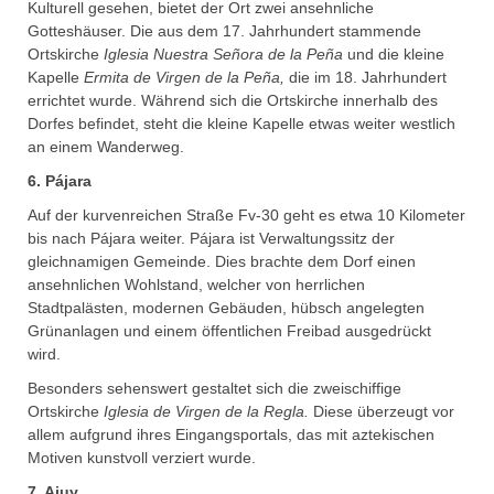
Kulturell gesehen, bietet der Ort zwei ansehnliche
Gotteshäuser. Die aus dem 17. Jahrhundert stammende
Ortskirche
Iglesia Nuestra Señora de la Peña
und die kleine
Kapelle
Ermita
de
Virgen de la Peña,
die im 18. Jahrhundert
errichtet wurde. Während sich die Ortskirche innerhalb des
Dorfes befindet, steht die kleine Kapelle etwas weiter westlich
an einem Wanderweg.
6. Pájara
Auf der kurvenreichen Straße Fv-30 geht es etwa 10 Kilometer
bis nach Pájara weiter. Pájara ist Verwaltungssitz der
gleichnamigen Gemeinde. Dies brachte dem Dorf einen
ansehnlichen Wohlstand, welcher von herrlichen
Stadtpalästen, modernen Gebäuden, hübsch angelegten
Grünanlagen und einem öffentlichen Freibad ausgedrückt
wird.
Besonders sehenswert gestaltet sich die zweischiffige
Ortskirche
Iglesia de Virgen de la Regla.
Diese überzeugt vor
allem aufgrund ihres Eingangsportals, das mit aztekischen
Motiven kunstvoll verziert wurde.
7. Ajuy