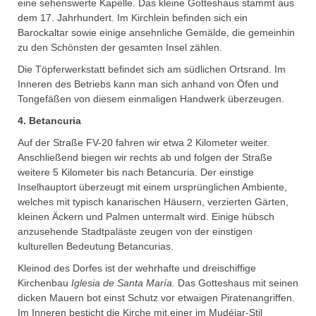
eine sehenswerte Kapelle. Das kleine Gotteshaus stammt aus
dem 17. Jahrhundert. Im Kirchlein befinden sich ein
Barockaltar sowie einige ansehnliche Gemälde, die gemeinhin
zu den Schönsten der gesamten Insel zählen.
Die Töpferwerkstatt befindet sich am südlichen Ortsrand. Im
Inneren des Betriebs kann man sich anhand von Öfen und
Tongefäßen von diesem einmaligen Handwerk überzeugen.
4. Betancuria
Auf der Straße FV-20 fahren wir etwa 2 Kilometer weiter.
Anschließend biegen wir rechts ab und folgen der Straße
weitere 5 Kilometer bis nach Betancuria. Der einstige
Inselhauptort überzeugt mit einem ursprünglichen Ambiente,
welches mit typisch kanarischen Häusern, verzierten Gärten,
kleinen Äckern und Palmen untermalt wird. Einige hübsch
anzusehende Stadtpaläste zeugen von der einstigen
kulturellen Bedeutung Betancurias.
Kleinod des Dorfes ist der wehrhafte und dreischiffige
Kirchenbau
Iglesia de Santa María.
Das Gotteshaus mit seinen
dicken Mauern bot einst Schutz vor etwaigen Piratenangriffen.
Im Inneren besticht die Kirche mit einer im Mudéjar-Stil