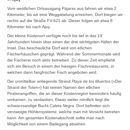
Vom westlichen Ortsausgang Pájaras aus fahren wir etwa 2
Kilometer, bis wir eine Weggabelung erreichen. Dort biegen wir
rechts auf die Straße FV-621 ab. Dieser folgen wir etwa 8
Kilometer bis nach Ajuy.
Der kleine Küstenort verfügte noch bis tief in das 19.
Jahrhundert hinein über einen der drei wichtigsten Häfen der
Insel. Das beschauliche Dorf wird von etlichen
Fischerhäuschen geprägt. Während der Sommermonate wird
die Fischerei noch aktiv betrieben. Zu dieser Zeit empfiehlt
sich ein Besuch in einem der hiesigen Fischrestaurants, in
welchen dann fangfrischer Fisch angeboten wird.
Der unmittelbar anliegende Strand
Playa de los Muertos
(»Der
Strand der Toten«) hat seinen Namen den etlichen
Piratenangriffen, die an dieser Küstenregion besonders häufig
vorkamen, zu verdanken. Etwas weiter nördlich liegt die
schwarzsandige Bucht
Caleta Negra
. Dort befinden sich
verzweigte Höhlensysteme, welche man mit Vorsicht betreten
kann. Am gesamten Küstenabschnitt sollte man nach
Möglichkeit von einem Badegang absehen.