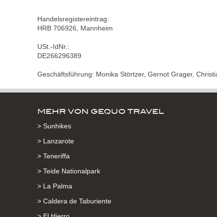
Handelsregistereintrag:
HRB 706926, Mannheim
USt.-IdNr.:
DE266296389
Geschäftsführung: Monika Störtzer, Gernot Grager, Christ
MEHR VON GEQUO TRAVEL
> Sunhikes
> Lanzarote
> Teneriffa
> Teide Nationalpark
> La Palma
> Caldera de Taburiente
> El Hierro