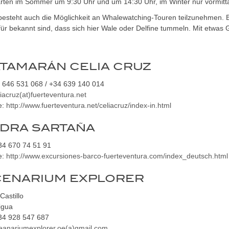
arten im Sommer um 9:30 Uhr und um 14:30 Uhr, im Winter nur vormitt
steht auch die Möglichkeit an Whalewatching-Touren teilzunehmen. Bei
für bekannt sind, dass sich hier Wale oder Delfine tummeln. Mit etwas
TAMARÁN CELIA CRUZ
4 646 531 068 / +34 639 140 014
liacruz(at)fuerteventura.net
e:
http://www.fuerteventura.net/celiacruz/index-in.html
DRA SARTAÑA
+34 670 74 51 91
e:
http://www.excursiones-barco-fuerteventura.com/index_deutsch.html
ENARIUM EXPLORER
Castillo
igua
+34 928 547 687
eanariumexplorer.oe(a)gmail.com