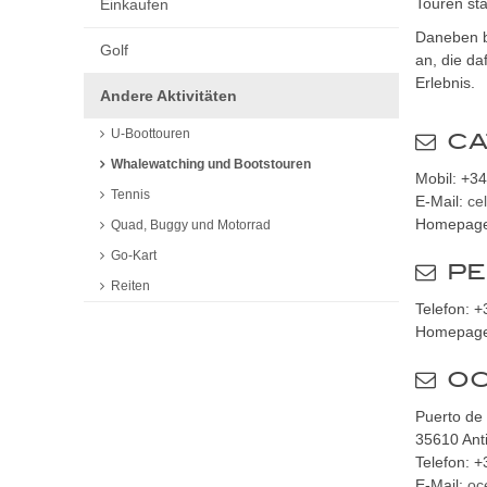
Touren st
Einkaufen
Daneben be
Golf
an, die da
Erlebnis.
Andere Aktivitäten
U-Boottouren
CA
Whalewatching und Bootstouren
Mobil: +3
Tennis
E-Mail:
ce
Homepag
Quad, Buggy und Motorrad
Go-Kart
PE
Reiten
Telefon: 
Homepag
OC
Puerto de 
35610 Ant
Telefon: 
E-Mail:
oc