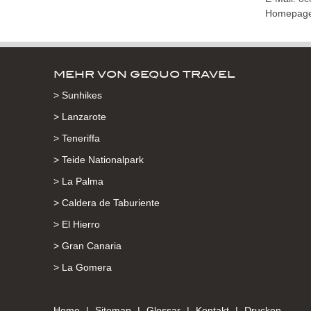
Homepag
MEHR VON GEQUO TRAVEL
> Sunhikes
> Lanzarote
> Teneriffa
> Teide Nationalpark
> La Palma
> Caldera de Taburiente
> El Hierro
> Gran Canaria
> La Gomera
Home
Sitemap
Glossar
Kontakt
Drucken