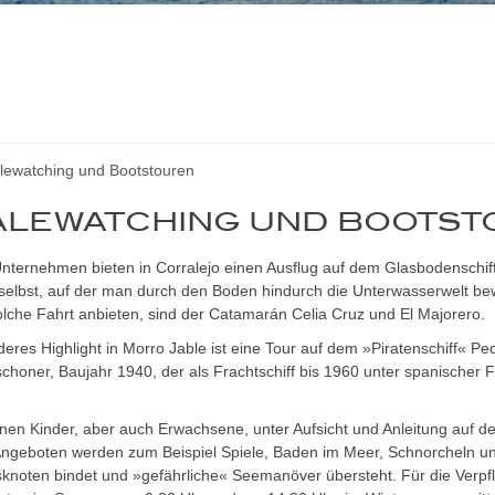
ewatching und Bootstouren
LEWATCHING UND BOOTST
ternehmen bieten in Corralejo einen Ausflug auf dem Glasbodenschiff a
 selbst, auf der man durch den Boden hindurch die Unterwasserwelt be
olche Fahrt anbieten, sind der Catamarán Celia Cruz und El Majorero.
eres Highlight in Morro Jable ist eine Tour auf dem »Piratenschiff« Pedr
honer, Baujahr 1940, der als Frachtschiff bis 1960 unter spanischer F
en Kinder, aber auch Erwachsene, unter Aufsicht und Anleitung auf d
ngeboten werden zum Beispiel Spiele, Baden im Meer, Schnorcheln u
noten bindet und »gefährliche« Seemanöver übersteht. Für die Verpfle