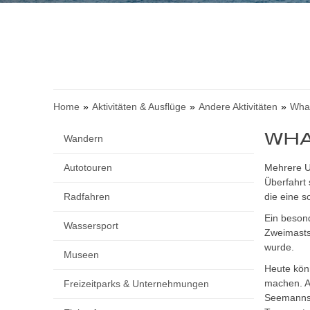
Home
Aktivitäten & Ausflüge
Andere Aktivitäten
Whal
WHA
Wandern
Autotouren
Mehrere Un
Überfahrt
Radfahren
die eine s
Ein besond
Wassersport
Zweimastsc
wurde.
Museen
Heute könn
machen. A
Freizeitparks & Unternehmungen
Seemannsk