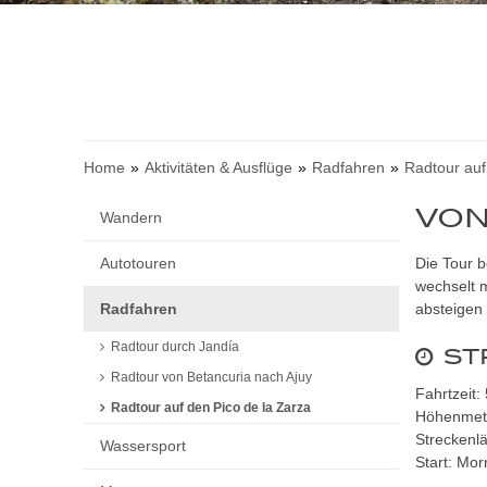
Home
Aktivitäten & Ausflüge
Radfahren
Radtour auf
VON
Wandern
Autotouren
Die Tour b
wechselt m
Radfahren
absteigen
Radtour durch Jandía
ST
Radtour von Betancuria nach Ajuy
Fahrtzeit:
Radtour auf den Pico de la Zarza
Höhenmete
Streckenl
Wassersport
Start: Mor