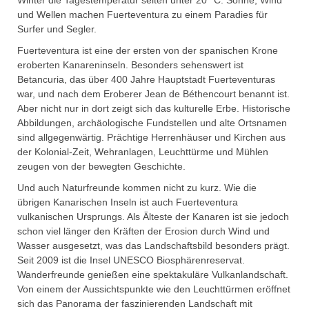
Winter die Tagestemperatur selten unter 20 °C. Sonne, Wind
und Wellen machen Fuerteventura zu einem Paradies für
Surfer und Segler.
Fuerteventura ist eine der ersten von der spanischen Krone
eroberten Kanareninseln. Besonders sehenswert ist
Betancuria, das über 400 Jahre Hauptstadt Fuerteventuras
war, und nach dem Eroberer Jean de Béthencourt benannt ist.
Aber nicht nur in dort zeigt sich das kulturelle Erbe. Historische
Abbildungen, archäologische Fundstellen und alte Ortsnamen
sind allgegenwärtig. Prächtige Herrenhäuser und Kirchen aus
der Kolonial-Zeit, Wehranlagen, Leuchttürme und Mühlen
zeugen von der bewegten Geschichte.
Und auch Naturfreunde kommen nicht zu kurz. Wie die
übrigen Kanarischen Inseln ist auch Fuerteventura
vulkanischen Ursprungs. Als Älteste der Kanaren ist sie jedoch
schon viel länger den Kräften der Erosion durch Wind und
Wasser ausgesetzt, was das Landschaftsbild besonders prägt.
Seit 2009 ist die Insel UNESCO Biosphärenreservat.
Wanderfreunde genießen eine spektakuläre Vulkanlandschaft.
Von einem der Aussichtspunkte wie den Leuchttürmen eröffnet
sich das Panorama der faszinierenden Landschaft mit