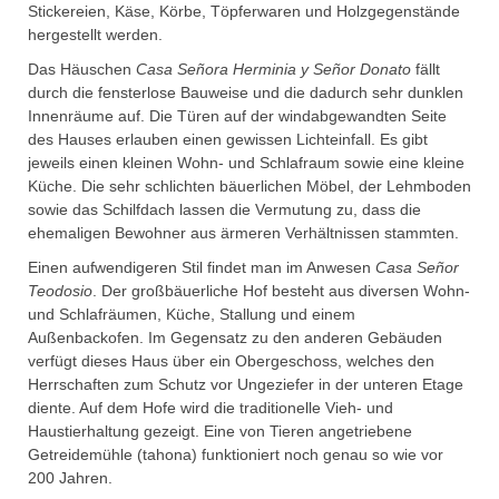
Stickereien, Käse, Körbe, Töpferwaren und Holzgegenstände
hergestellt werden.
Das Häuschen
Casa Se
ñ
ora Herminia y Se
ñ
or Donato
fällt
durch die fensterlose Bauweise und die dadurch sehr dunklen
Innenräume auf. Die Türen auf der windabgewandten Seite
des Hauses erlauben einen gewissen Lichteinfall. Es gibt
jeweils einen kleinen Wohn- und Schlafraum sowie eine kleine
Küche. Die sehr schlichten bäuerlichen Möbel, der Lehmboden
sowie das Schilfdach lassen die Vermutung zu, dass die
ehemaligen Bewohner aus ärmeren Verhältnissen stammten.
Einen aufwendigeren Stil findet man im Anwesen
Casa Se
ñ
or
Teodosio
. Der großbäuerliche Hof besteht aus diversen Wohn-
und Schlafräumen, Küche, Stallung und einem
Außenbackofen. Im Gegensatz zu den anderen Gebäuden
verfügt dieses Haus über ein Obergeschoss, welches den
Herrschaften zum Schutz vor Ungeziefer in der unteren Etage
diente. Auf dem Hofe wird die traditionelle Vieh- und
Haustierhaltung gezeigt. Eine von Tieren angetriebene
Getreidemühle (tahona) funktioniert noch genau so wie vor
200 Jahren.