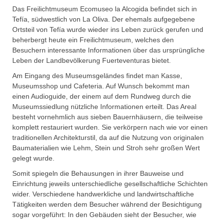
Das Freilichtmuseum Ecomuseo la Alcogida befindet sich in
Tefía, südwestlich von La Oliva. Der ehemals aufgegebene
Ortsteil von Tefía wurde wieder ins Leben zurück gerufen und
beherbergt heute ein Freilichtmuseum, welches den
Besuchern interessante Informationen über das ursprüngliche
Leben der Landbevölkerung Fuerteventuras bietet.
Am Eingang des Museumsgeländes findet man Kasse,
Museumsshop und Cafeteria. Auf Wunsch bekommt man
einen Audioguide, der einem auf dem Rundweg durch die
Museumssiedlung nützliche Informationen erteilt. Das Areal
besteht vornehmlich aus sieben Bauernhäusern, die teilweise
komplett restauriert wurden. Sie verkörpern nach wie vor einen
traditionellen Architekturstil, da auf die Nutzung von originalen
Baumaterialien wie Lehm, Stein und Stroh sehr großen Wert
gelegt wurde.
Somit spiegeln die Behausungen in ihrer Bauweise und
Einrichtung jeweils unterschiedliche gesellschaftliche Schichten
wider. Verschiedene handwerkliche und landwirtschaftliche
Tätigkeiten werden dem Besucher während der Besichtigung
sogar vorgeführt: In den Gebäuden sieht der Besucher, wie