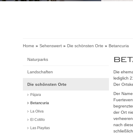
Home
Sehenswert
Die schönsten Orte
Betancuria
BET
Naturparks
Landschaften
Die ehemal
lediglich 
Die schönsten Orte
Der Ortsk
Der Name 
Pájara
Fuertevent
Betancuria
begrenzte
La Oliva
der Ort n
verheerend
El Cotillo
nach diese
Las Playitas
schließlic