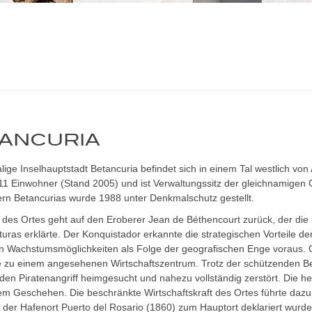
ANCURIA
ige Inselhauptstadt Betancuria befindet sich in einem Tal westlich von
211 Einwohner (Stand 2005) und ist Verwaltungssitz der gleichnamigen 
ern Betancurias wurde 1988 unter Denkmalschutz gestellt.
des Ortes geht auf den Eroberer Jean de Béthencourt zurück, der die
uras erklärte. Der Konquistador erkannte die strategischen Vorteile de
n Wachstumsmöglichkeiten als Folge der geografischen Enge voraus. O
ie zu einem angesehenen Wirtschaftszentrum. Trotz der schützenden
en Piratenangriff heimgesucht und nahezu vollständig zerstört. Die h
m Geschehen. Die beschränkte Wirtschaftskraft des Ortes führte dazu,
h der Hafenort Puerto del Rosario (1860) zum Hauptort deklariert wur