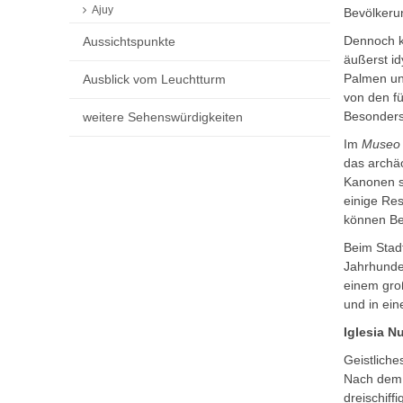
Ajuy
Bevölkeru
Dennoch k
Aussichtspunkte
äußerst id
Palmen un
Ausblick vom Leuchtturm
von den f
Besonders 
weitere Sehenswürdigkeiten
Im
Museo 
das arch
Kanonen s
einige Re
können Be
Beim Stad
Jahrhunde
einem groß
und in ein
Iglesia N
Geistliche
Nach dem 
dreischiff