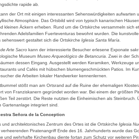
ngsdichte rapide ab.
ann der Ort mit einigen interessanten Sehenswürdigkeiten aufwarten u
yllische Atmosphäre. Das Ortsbild wird von typisch kanarischen Häuser
d kleinen Äckern erheben. Rund um die Ortskirche versammeln sich etl
ührenden Adelsfamilien Fuerteventuras bewohnt wurden. Die kunstvoll
sehenswert gestaltet sich die Ortskirche
Iglesia Santa María
.
de Arte Sacro
kann der interessierte Besucher erlesene Exponate sakr
äologische Museum
Museo Arqueológico de Betancuria
. Zwei in der Sc
äumen dessen Eingang. Ausgestellt werden Keramiken, Werkzeuge un
staurants und Cafés mit hübschen blumengeschmückten Patios. Im K
sucher die Arbeiten lokaler Handwerker kennenlernen.
tbummel stößt man am Ortsrand auf die Ruine der ehemaligen Kloste
rt von Franziskanern gegründet worden war. Bei einem der größten Pir
en Teil zerstört. Die Reste nutzten die Einheimischen als Steinbruch. 
e Gartenanlage integriert sind.
uestra Señora de la Conceptio
n
s und architektonisches Zentrum des Ortes ist die Ortskirche
Iglesia N
verheerenden Piratenangriff Ende des 16. Jahrhunderts wurde das Go
ige und wehrhafte Kirchenbau diente fortan zum Schutz vor weiteren Pira