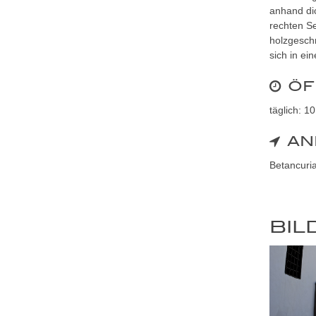
anhand dic
rechten Se
holzgeschn
sich in ei
ÖF
täglich: 1
AN
Betancuria
BIL