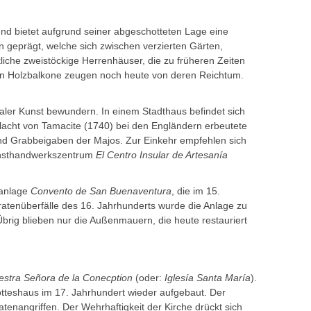
nd bietet aufgrund seiner abgeschotteten Lage eine
n geprägt, welche sich zwischen verzierten Gärten,
iche zweistöckige Herrenhäuser, die zu früheren Zeiten
en Holzbalkone zeugen noch heute von deren Reichtum.
aler Kunst bewundern. In einem Stadthaus befindet sich
hlacht von Tamacite (1740) bei den Engländern erbeutete
d Grabbeigaben der Majos. Zur Einkehr empfehlen sich
unsthandwerkszentrum
El Centro Insular de Artesanía
ranlage
Convento de San Buenaventura
, die im 15.
atenüberfälle des 16. Jahrhunderts wurde die Anlage zu
Übrig blieben nur die Außenmauern, die heute restauriert
uestra Señora de la Conecptio
n
(oder:
Iglesía Santa María
).
tteshaus im 17. Jahrhundert wieder aufgebaut. Der
tenangriffen. Der Wehrhaftigkeit der Kirche drückt sich